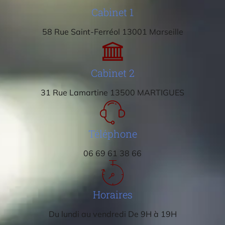
Cabinet 1
58 Rue Saint-Ferréol 13001 Marseille
Cabinet 2
31 Rue Lamartine 13500 MARTIGUES
Téléphone
06 69 61 38 66
Horaires
Du lundi au vendredi De 9H à 19H